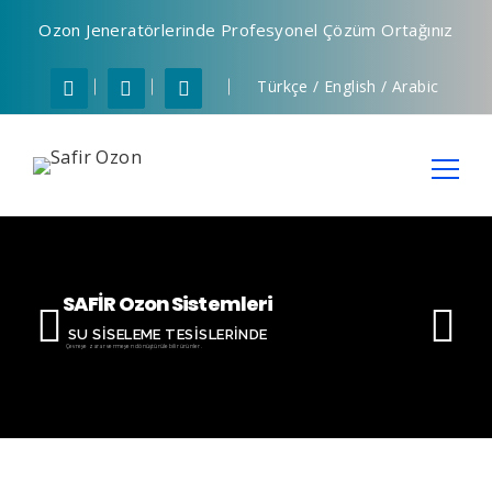
Ozon Jeneratörlerinde Profesyonel Çözüm Ortağınız
Türkçe
/
English
/
Arabic
Arama:
SAFİR Ozon Sistemleri
SU ŞİŞELEME TESİSLERİNDE
Çevreye zarar vermeyen dönüştürülebilir ürünler.